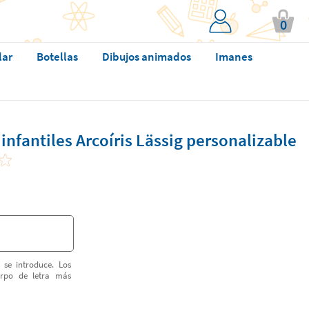
0
lar
Botellas
Dibujos animados
Imanes
infantiles Arcoíris Lässig personalizable
 se introduce. Los
erpo de letra más