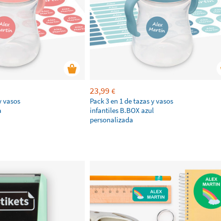
23,99
€
y vasos
Pack 3 en 1 de tazas y vasos
a
infantiles B.BOX azul
personalizada