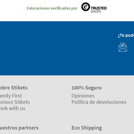
Valoraciones verificadas por
¿Te po
obre Stikets
100% Seguro
amily First
Opiniones
onoce Stikets
Política de devoluciones
ork with us
uestros partners
Eco Shipping