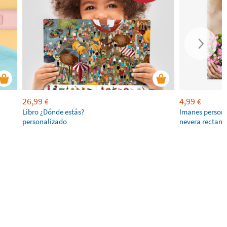
26,99
4,99
€
€
Libro ¿Dónde estás?
Imanes persona
personalizado
nevera rectang