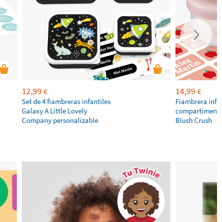
12,99
14,99
€
€
Set de 4 fiambreras infantiles
Fiambrera infa
Galaxy A Little Lovely
compartimento
Company personalizable
Blush Crush