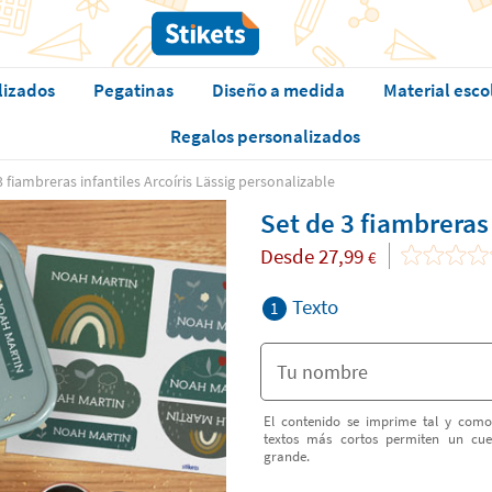
lizados
Pegatinas
Diseño a medida
Material esco
Regalos personalizados
3 fiambreras infantiles Arcoíris Lässig personalizable
Set de 3 fiambreras 
Desde
27,99
€
Texto
1
El contenido se imprime tal y como
textos más cortos permiten un cu
grande.