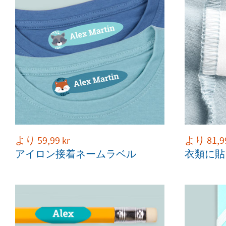
より
59,99
より
81,9
kr
アイロン接着ネームラベル
衣類に貼