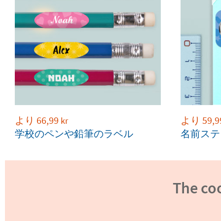
より
66,99
より
59,9
kr
学校のペンや鉛筆のラベル
名前ステ
The coo