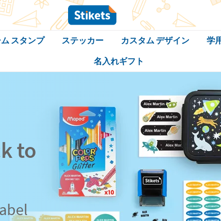
ム スタンプ
ステッカー
カスタム デザイン
学
名入れギフト
k to
label