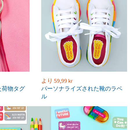
より
59,99
kr
た荷物タグ
パーソナライズされた靴のラベ
ル