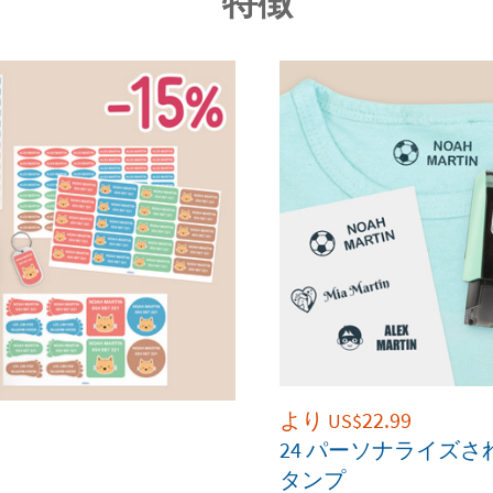
特徴
より
22.99
US$
24 パーソナライズ
タンプ