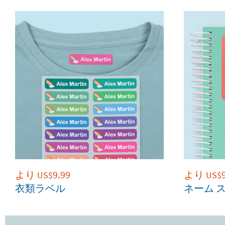
より
9.99
より
US$
US$
衣類ラベル
ネーム 