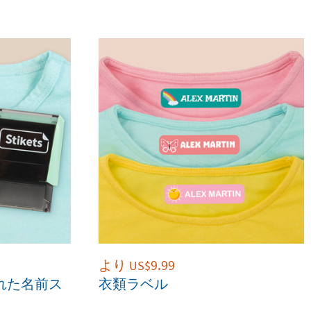
より
9.99
US$
された名前ス
衣類ラベル