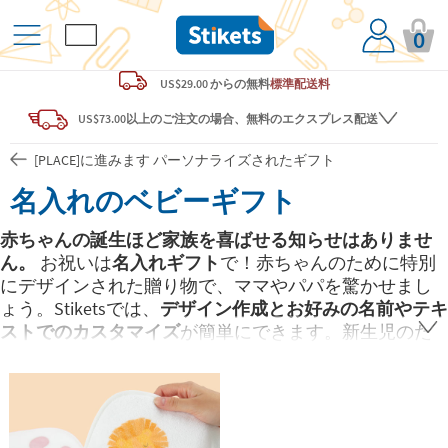
0
US$29.00 からの
無料
標準配送料
US$73.00以上のご注文の場合、無料のエクスプレス配送
[PLACE]に進みます パーソナライズされたギフト
名入れのベビーギフト
赤ちゃんの誕生ほど家族を喜ばせる知らせはありませ
ん。
お祝いは
名入れギフト
で！赤ちゃんのために特別
にデザインされた贈り物で、ママやパパを驚かせまし
ょう。Stiketsでは、
デザイン作成とお好みの名前やテキ
ストでのカスタマイズ
が簡単にできます。新生児のた
めに作られた、
その子だけの特別なギフト
です。間違
いなし！