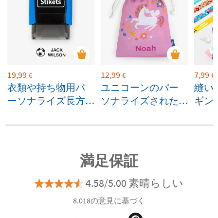
19,99
12,99
7,99
€
€
€
衣類や持ち物用パ
ユニコーンのパー
縫い
ーソナライズ長方
ソナライズされた
ギン
形ネームスタンプ
スナックバッグ
満足保証
4.58/5.00 素晴らしい
8.018の意見に基づく