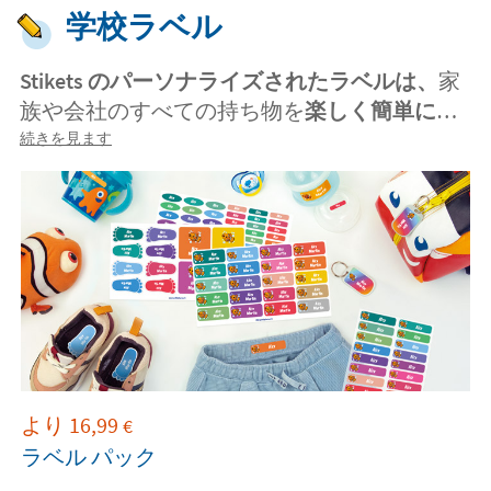
学校ラベル
Stikets のパーソナライズされたラベルは、
家
族や会社のすべての持ち物を
楽しく簡単に
追
跡する方法です。たとえば、子供の学用品や
続きを見ます
幼稚園の衣類をすべて特定します。
アイロン
接着ラベルは
熱接着性があり、
洗濯機や乾燥
機に対して非常に耐性があり
ます。
多目的ラ
ベルは、
どこにいてもすべての持ち物を識別
できるように設計されています。さらに、多
目的ラベルは
食器洗い機で洗え
、
耐候性が
あ
ります。任意の構成を選択して、独自の
Stikets をデザインします。
より
16,99
€
ラベル パック