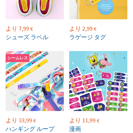
より
7,99
より
2,99
€
€
シューズ ラベル
ラゲージ タグ
シームレス
より
33,99
より
11,99
€
€
ハンギング ループ
漫画