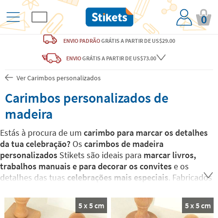
0
ENVIO PADRÃO
GRÁTIS
A PARTIR DE US$29.00
ENVIO
GRÁTIS
A PARTIR DE US$73.00
Ver Carimbos personalizados
Carimbos personalizados de
madeira
Estás à procura de um
carimbo para marcar os detalhes
da tua celebração?
Os
carimbos de madeira
personalizados
Stikets são ideais para
marcar livros,
trabalhos manuais e para decorar os convites
e os
detalhes das tuas
celebrações mais especiais
. Fabricados
em madeira de alta qualidade, são a forma mais elegante
de dar o teu toque pessoal aos teus presentes.
5 x 5 cm
5 x 5 cm