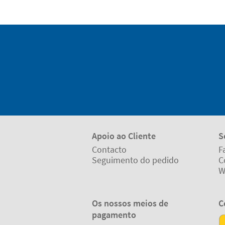
Apoio ao Cliente
S
Contacto
F
Seguimento do pedido
C
W
Os nossos meios de
C
pagamento