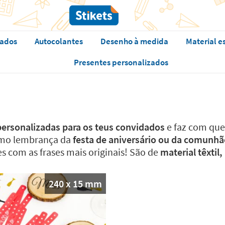
zados
Autocolantes
Desenho à medida
Material e
Presentes personalizados
personalizadas para os teus convidados
e faz com que 
como lembrança da
festa de aniversário ou da comunhã
s com as frases mais originais! São de
material têxtil
240 x 15 mm