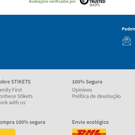
Avaliações verificadas por
Podem
obre STIKETS
100% Seguro
amily First
Opinioes
onhece Stikets
Política de devolução
ork with us
ompra 100% segura
Envio ecológico