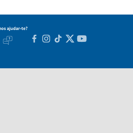
os ajudar-te?