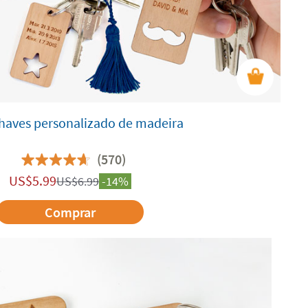
haves personalizado de madeira
(570)
US$
5.99
US$
6.99
-14%
Comprar