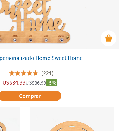
 personalizado Home Sweet Home
(221)
US$
34.99
US$
36.99
-5%
Comprar