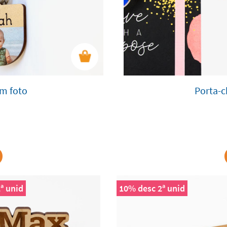
om foto
Porta-c
ª unid
10% desc 2ª unid