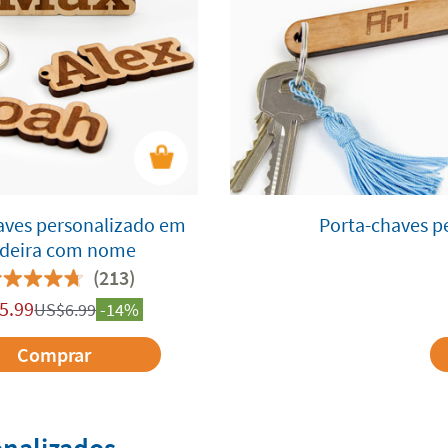
aves personalizado em
Porta-chaves p
deira com nome
(213)
5.99
US$
6.99
-14%
Comprar