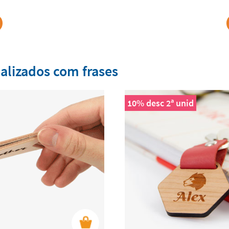
alizados com frases
10% desc 2ª unid