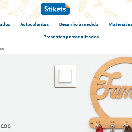
zados
Autocolantes
Desenho à medida
Material e
Presentes personalizados
dos
icos