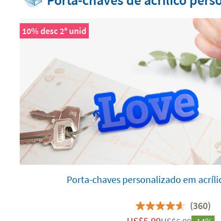
Porta-chaves de acrílico pers
10% desc 2ª unid
Porta-chaves personalizado em acrí
(360)
US$
5.99