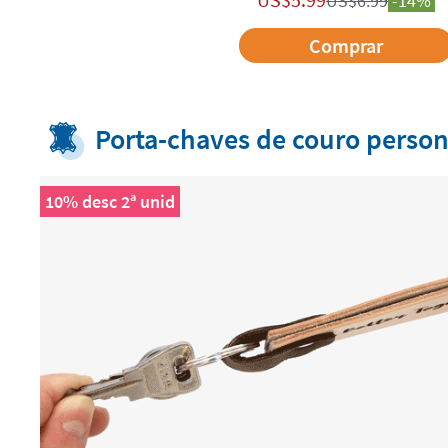
US$
6.99
-14%
Comprar
Porta-chaves de couro person
10% desc 2ª unid