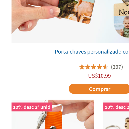
Porta-chaves personalizado c
(297)
US$
10.99
Comprar
10% desc 2ª unid
10% desc 2