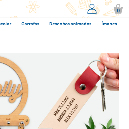
0
scolar
Garrafas
Desenhos animados
Ímanes