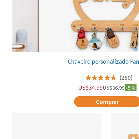
Chaveiro personalizado Fam
(250)
US$
34.99
US$
36.99
-5%
Comprar