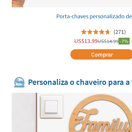
Porta-chaves personalizado de
(271)
US$
13.99
US$
14.99
-7%
Comprar
Personaliza o chaveiro para a