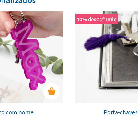
onalizados
10% desc 2ª unid
lico com nome
Porta-chaves 