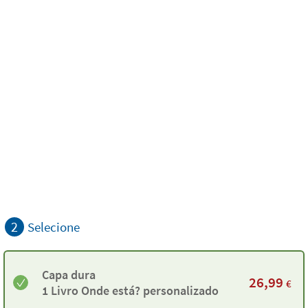
2
Selecione
Capa dura
26,99
€
1 Livro Onde está? personalizado