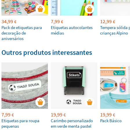
34,99
7,99
12,99
€
€
€
Pack de etiquetas para
Etiquetas autocolantes
Tempera sólida 
decoração de
médias
crianças Alpino
aniversários
Outros produtos interessantes
7,99
19,99
19,99
€
€
€
Etiquetas para roupa
Carimbo personalizado
Pack Básico
pequenas
em verde menta pastel