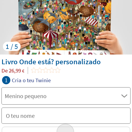
1 / 5
Livro Onde está? personalizado
De
26,99
€
1
Cria o teu Twinie