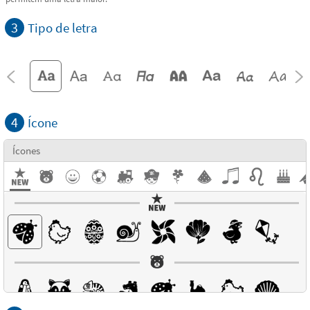
3
Tipo de letra
4
Ícone
Ícones