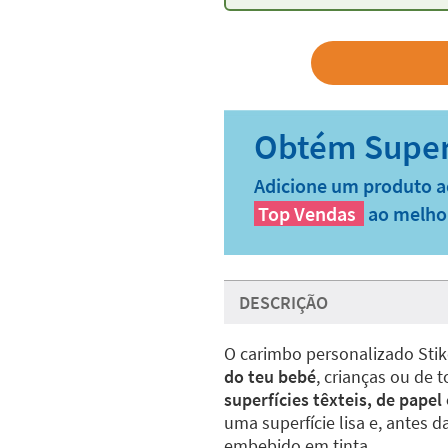
Adicione um produto a
Top Vendas
ao melho
DESCRIÇÃO
O carimbo personalizado Stike
do teu bebé
, crianças ou de t
superfícies têxteis, de papel
uma superfície lisa e, antes 
embebido em tinta.