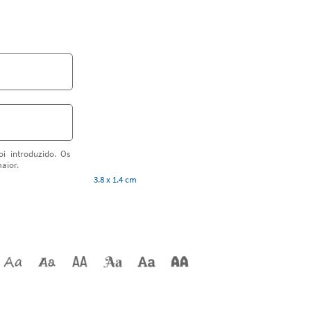
i introduzido. Os
aior.
3.8 x 1.4 cm