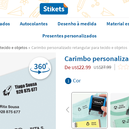
zados
Autocolantes
Desenho à medida
Material e
Presentes personalizados
tecido e objetos
Carimbo personalizado retangular para tecido e objetos
Carimbo personalizad
De
22.99
27.99
US$
US$
Cor
1