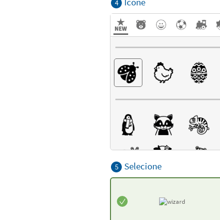
Ícone
4
Selecione
5