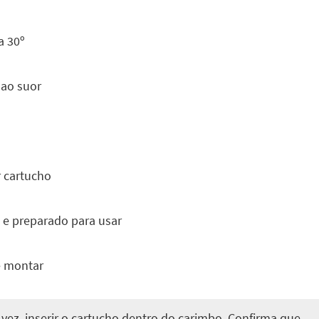
 a 30º
 ao suor
r cartucho
 e preparado para usar
e montar
 vez, inserir o cartucho dentro do carimbo. Confirma que