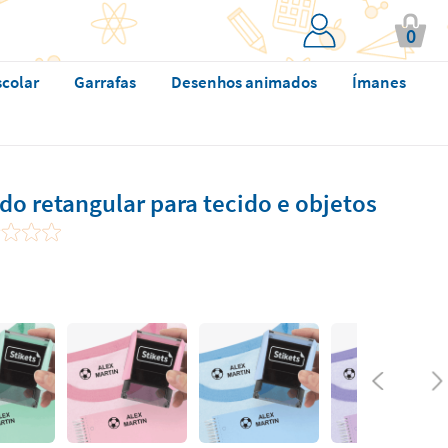
0
scolar
Garrafas
Desenhos animados
Ímanes
o retangular para tecido e objetos