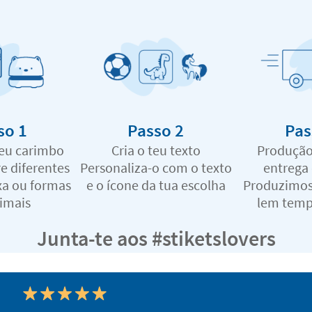
so 1
Passo 2
Pas
teu carimbo
Cria o teu texto
Produção
e diferentes
Personaliza-o com o texto
entrega
xa ou formas
e o ícone da tua escolha
Produzimos
imais
lem temp
Junta-te aos #stiketslovers