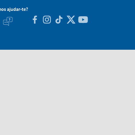
os ajudar-te?