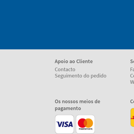
Apoio ao Cliente
S
Contacto
F
Seguimento do pedido
C
W
Os nossos meios de
C
pagamento