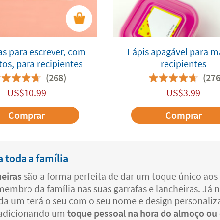
as para escrever, com
Lápis apagável para m
os, para recipientes
recipientes
(268)
(276
US$
10.99
US$
3.99
Comprar
Comprar
a toda a família
heiras
são a forma perfeita de dar um toque único aos u
embro da família nas suas garrafas e lancheiras. Já n
 cada um terá o seu com o seu nome e design personaliz
, adicionando um
toque pessoal na hora do almoço ou e