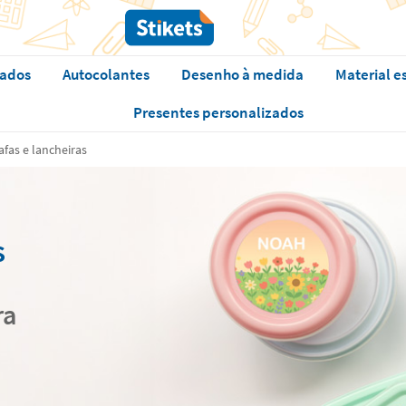
zados
Autocolantes
Desenho à medida
Material e
Presentes personalizados
afas e lancheiras
s
ra