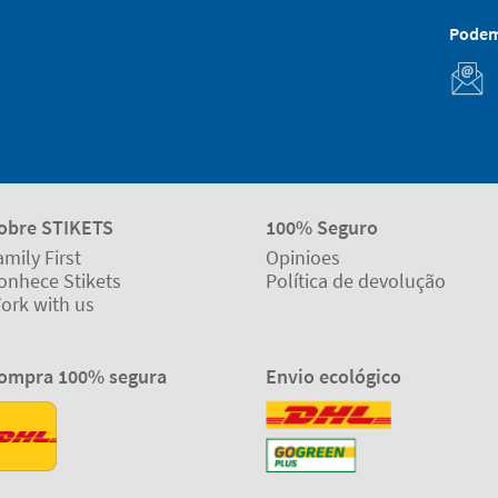
Podem
obre STIKETS
100% Seguro
amily First
Opinioes
onhece Stikets
Política de devolução
ork with us
ompra 100% segura
Envio ecológico