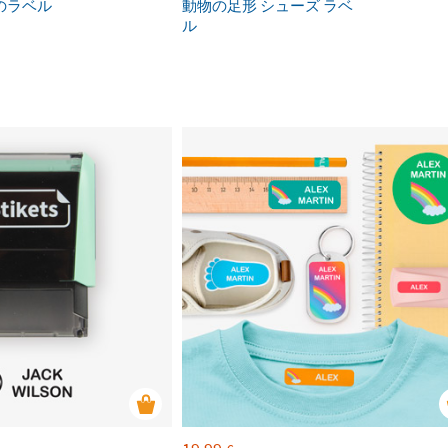
のラベル
動物の足形 シューズ ラベ
ル