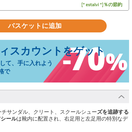
[* estalvi *]％の節約
して、手に入れよう
格で
ーチサンダル、クリート、スクールシュー
ズを追跡する
前シール
は靴内に配置され、右足用と左足用の特別なデ
。