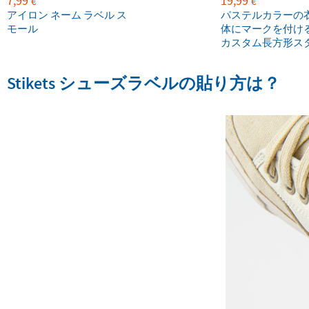
7,99
19,99
€
€
アイロン ネーム ラベル ス
パステルカラーの
モール
体にマークを付け
カスタム長方形ス
Stikets シューズラベルの貼り方は？