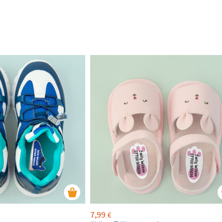
7,99
€