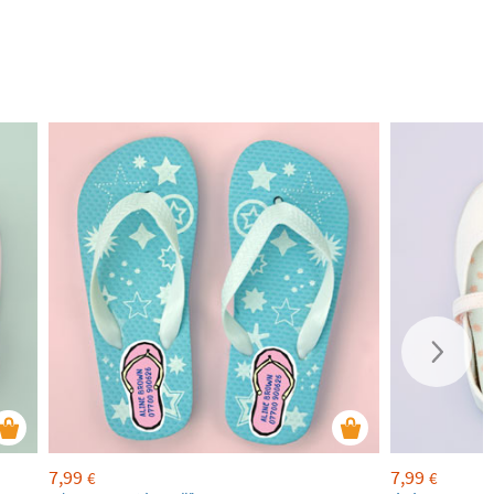
7,99
7,99
€
€