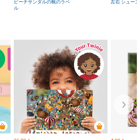
ビーチサンダルの靴のラベ
左右 シューズ
ル