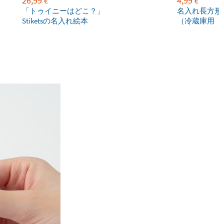
26,99
4,99
€
€
「トゥイニーはどこ？」
名入れ長方形
Stiketsの名入れ絵本
（冷蔵庫用