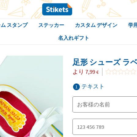
ム スタンプ
ステッカー
カスタム デザイン
学
名入れギフト
足形 シューズ ラ
より
7,99
€
テキスト
1