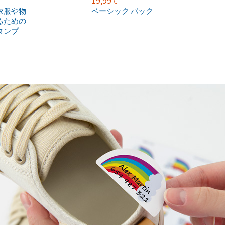
19,99
€
衣服や物
ベーシック パック
るための
タンプ