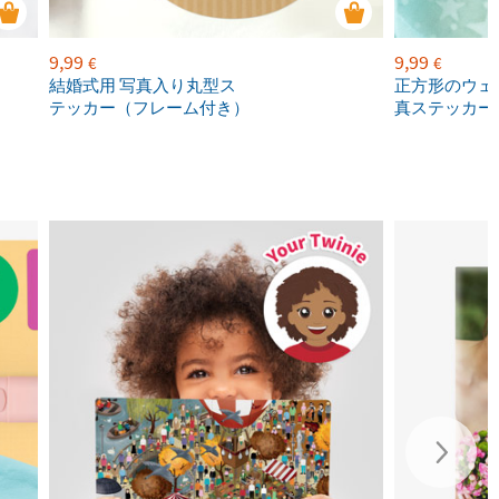
9,99
9,99
€
€
結婚式用 写真入り丸型ス
正方形のウェ
テッカー（フレーム付き）
真ステッカー