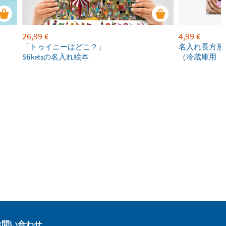
26,99
4,99
€
€
「トゥイニーはどこ？」
名入れ長方形
Stiketsの名入れ絵本
（冷蔵庫用
お問い合わせ