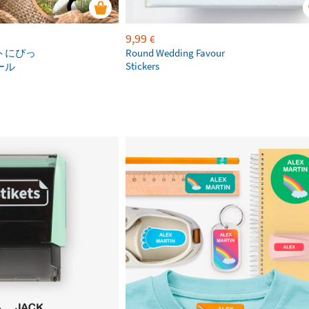
9,99
€
トにぴっ
Round Wedding Favour
Stickers
ール