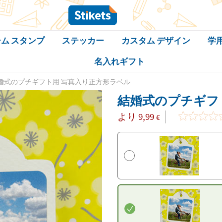
ム スタンプ
ステッカー
カスタム デザイン
学
名入れギフト
婚式のプチギフト用 写真入り正方形ラベル
結婚式のプチギフ
より
9,99
€