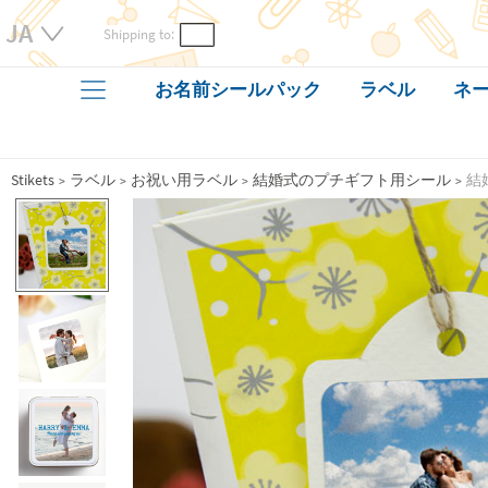
Shipping to:
お名前シールパック
ラベル
ネー
Stikets
ラベル
お祝い用ラベル
結婚式のプチギフト用シール
結