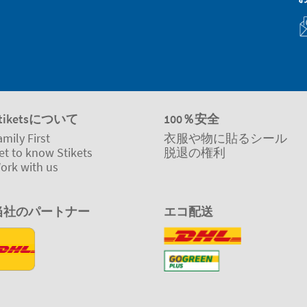
tiketsについて
100％安全
amily First
衣服や物に貼るシール
et to know Stikets
脱退の権利
ork with us
当社のパートナー
エコ配送