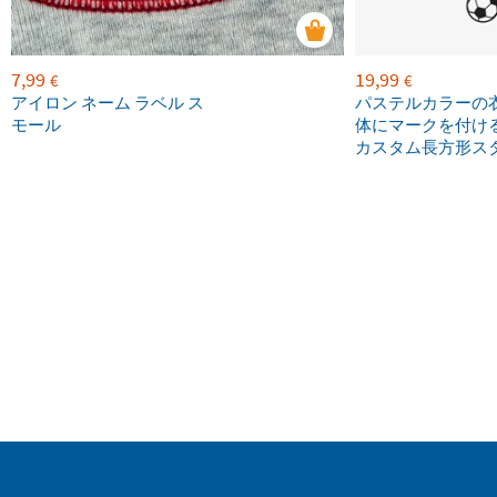
7,99
19,99
€
€
アイロン ネーム ラベル ス
パステルカラーの
モール
体にマークを付け
カスタム長方形ス