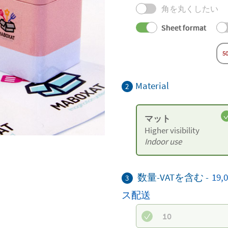
角を丸くしたい
Sheet format
5
Material
2
マット
Higher visibility
Indoor use
数量-VATを含む -
19
3
ス配送
10