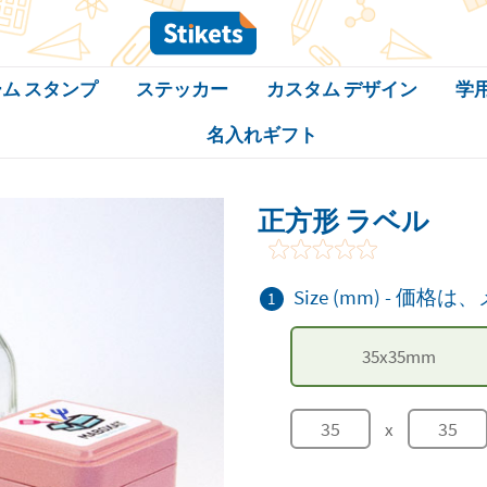
ム スタンプ
ステッカー
カスタム デザイン
学
名入れギフト
正方形 ラベル
Size (mm)
-
価格は、
1
35
x
35
mm
x