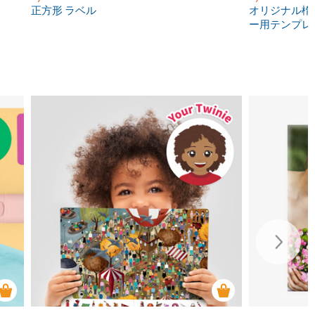
正方形 ラベル
オリジナル楕
ー用テンプレ