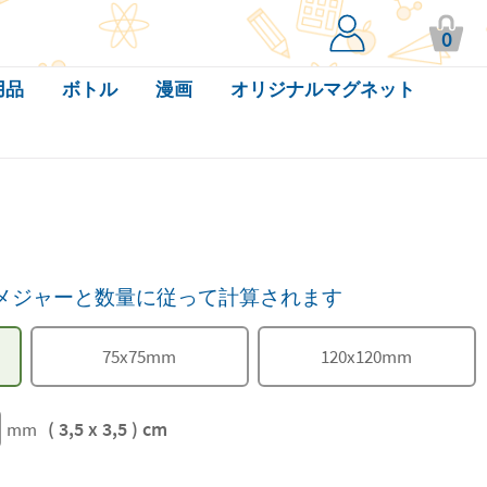
0
用品
ボトル
漫画
オリジナルマグネット
メジャーと数量に従って計算されます
75
x
75
mm
120
x
120
mm
( 3,5 x 3,5 ) cm
mm