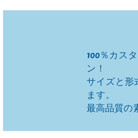
100％カス
ン！
サイズと形
ます。
最高品質の