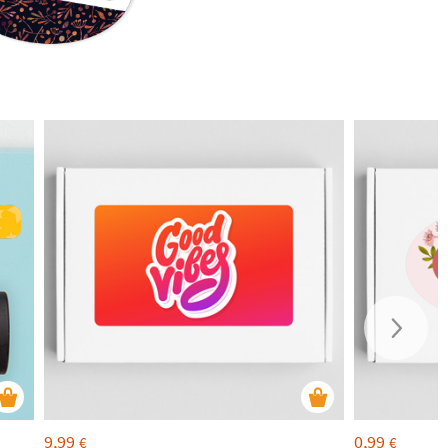
9,99
0,99
€
€