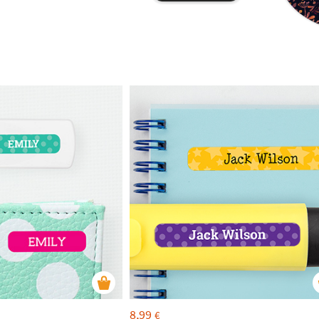
8,99
€