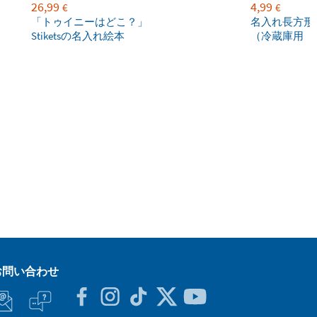
26,99
4,99
€
€
「トゥイニーはどこ？」
名入れ長方形
Stiketsの名入れ絵本
（冷蔵庫用
お問い合わせ