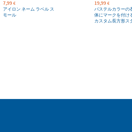
7,99
19,99
€
€
アイロン ネーム ラベル ス
パステルカラーの
モール
体にマークを付け
カスタム長方形ス