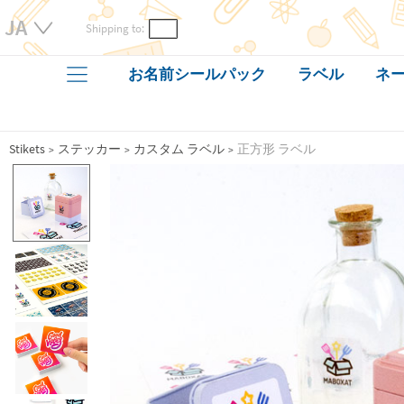
Shipping to:
お名前シールパック
ラベル
ネー
Stikets
ステッカー
カスタム ラベル
正方形 ラベル