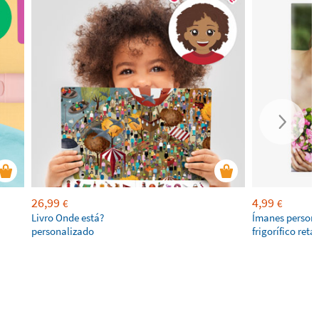
26,99
4,99
€
€
Livro Onde está?
Ímanes persona
personalizado
frigorífico ret