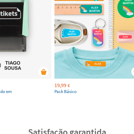
19,99
€
ado em
Pack Básico
Satisfação garantida