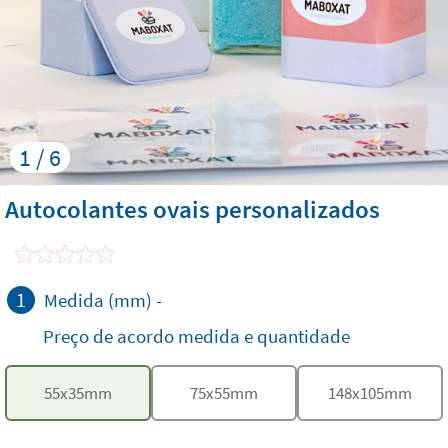
1 / 6
Autocolantes ovais personalizados
1
Medida (mm)
-
Preço de acordo medida e quantidade
55
x
35
mm
75
x
55
mm
148
x
105
mm