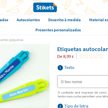
zados
Autocolantes
Desenho à medida
Material e
Presentes personalizados
olantes pequenas
Etiquetas autocola
De
8,99
€
Texto
1
O conteúdo será impresso tal como f
textos mais curtos permitem uma letr
Tipo de letra
2