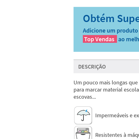
Adicione um produto 
Top Vendas
ao melh
DESCRIÇÃO
Um pouco mais longas que 
para marcar material escolar 
escovas...
Impermeáveis e ext
Resistentes à máqu