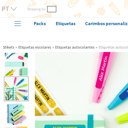
Shipping to:
Packs
Etiquetas
Carimbos personali
Stikets
Etiquetas escolares
Etiquetas autocolantes
Etiquetas autoc