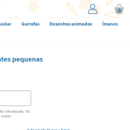
0
scolar
Garrafas
Desenhos animados
Ímanes
ntes pequenas
oi introduzido. Os
a maior.
Autocolante 50 mm x 8 mm