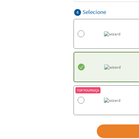
Selecione
4
TOP POUPANÇA