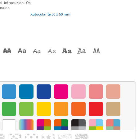
i introduzido. Os
maior.
Autocolante 50 x 50 mm