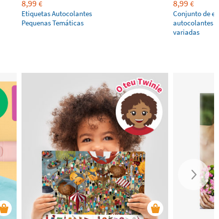
8,99
8,99
€
€
Etiquetas Autocolantes
Conjunto de et
Pequenas Temáticas
autocolantes p
variadas