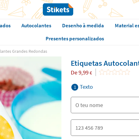
zados
Autocolantes
Desenho à medida
Material e
Presentes personalizados
olantes Grandes Redondas
Etiquetas Autocola
De
9,99
€
Texto
1