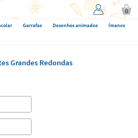
0
scolar
Garrafas
Desenhos animados
Ímanes
ntes Grandes Redondas