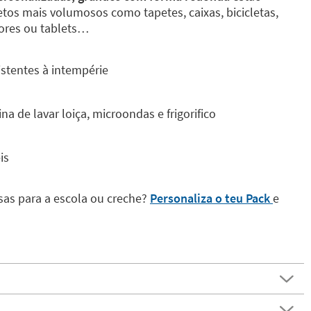
tos mais volumosos como tapetes, caixas, bicicletas,
ores ou tablets…
stentes à intempérie
a de lavar loiça, microondas e frigorifico
is
sas para a escola ou creche?
Personaliza o teu Pack
e