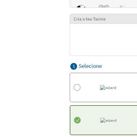
Cria o teu Twinie
Selecione
5