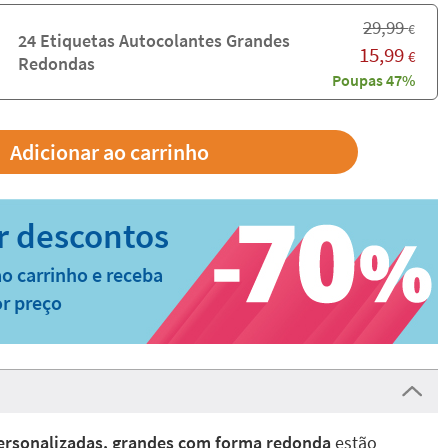
29,99
€
24 Etiquetas Autocolantes Grandes
15,99
€
Redondas
Poupas 47%
o carrinho e receba
r preço
personalizadas, grandes com forma redonda
estão