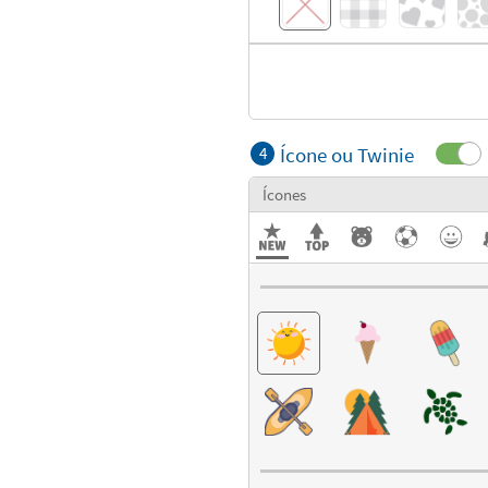
Ícone ou Twinie
4
Ícones