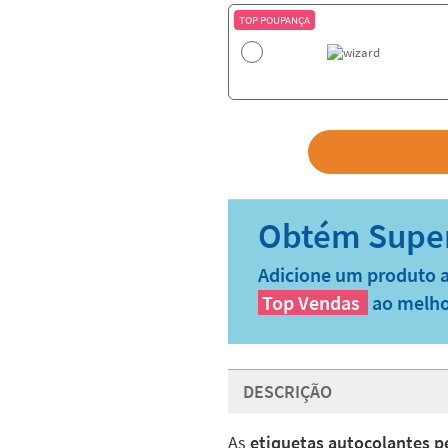
TOP POUPANÇA
Adicione um produto a
Top Vendas
ao melho
DESCRIÇÃO
As
etiquetas autocolantes 