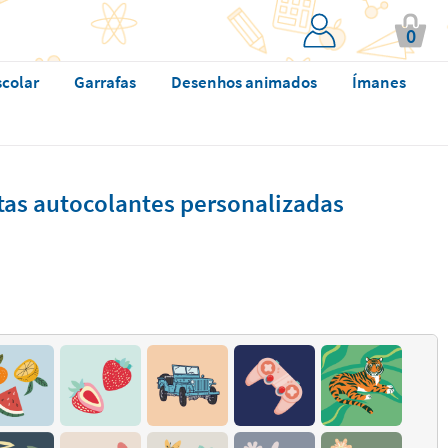
0
scolar
Garrafas
Desenhos animados
Ímanes
tas autocolantes personalizadas