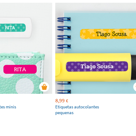
8,99
€
tes minis
Etiquetas autocolantes
pequenas