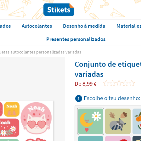
zados
Autocolantes
Desenho à medida
Material e
Presentes personalizados
uetas autocolantes personalizadas variadas
Conjunto de etique
variadas
De
8,99
€
Escolhe o teu desenho:
1