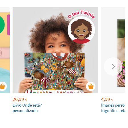
26,99
4,99
€
€
Livro Onde está?
Ímanes persona
personalizado
frigorífico ret