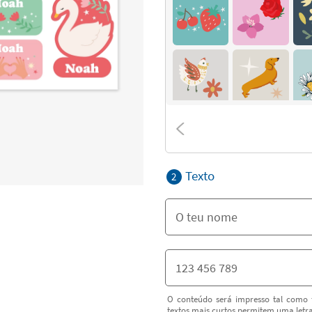
Texto
2
O conteúdo será impresso tal como f
textos mais curtos permitem uma letr