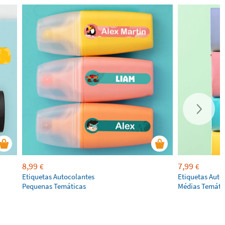
8,99
7,99
€
€
Etiquetas Autocolantes
Etiquetas Auto
Pequenas Temáticas
Médias Temáti