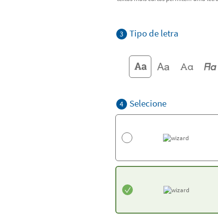
Tipo de letra
3
Selecione
4