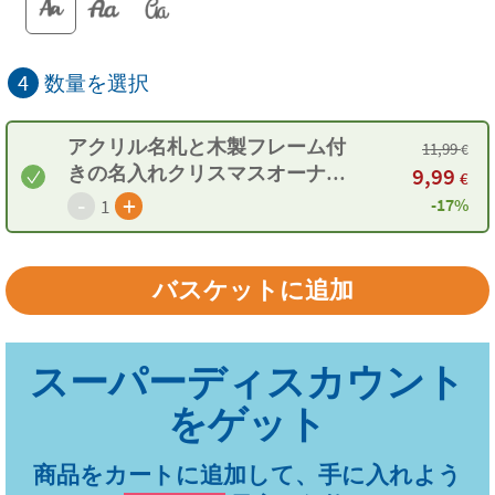
4
数量を選択
アクリル名札と木製フレーム付
11,99
€
きの名入れクリスマスオーナメ
9,99
€
ント
-
+
-17%
1
商品をカートに追加して、手に入れよう