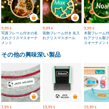
9,99
9,99
9,99
€
€
€
写真フレーム付きの名
装飾フレーム付き 名入
木製フレーム付
入れクリスマスオーナ
れクリスマスボール
れアクリル製
メント
スオーナメン
その他の興味深い製品
7,99
19,99
19,99
€
€
€