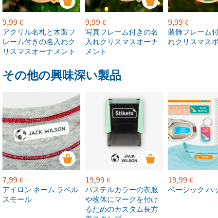
9,99
9,99
9,99
€
€
€
アクリル名札と木製フ
写真フレーム付きの名
装飾フレーム付
レーム付きの名入れク
入れクリスマスオーナ
れクリスマス
リスマスオーナメント
メント
その他の興味深い製品
7,99
19,99
19,99
€
€
€
アイロン ネーム ラベル
パステルカラーの衣服
ベーシック パ
スモール
や物体にマークを付け
るためのカスタム長方