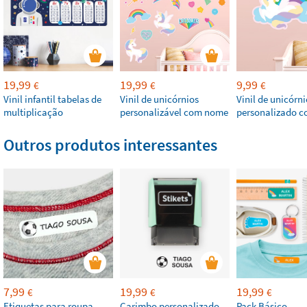
19,99
19,99
9,99
€
€
€
Vinil infantil tabelas de
Vinil de unicórnios
Vinil de unicórni
multiplicação
personalizável com nome
personalizado 
Outros produtos interessantes
7,99
19,99
19,99
€
€
€
Etiquetas para roupa
Carimbo personalizado
Pack Básico