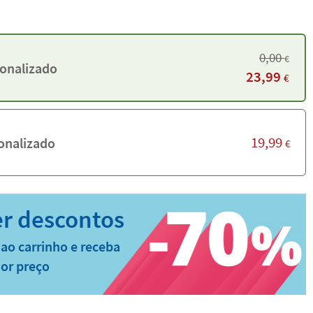
0,00
€
onalizado
23,99
€
19,99
onalizado
€
ao carrinho e receba
or preço