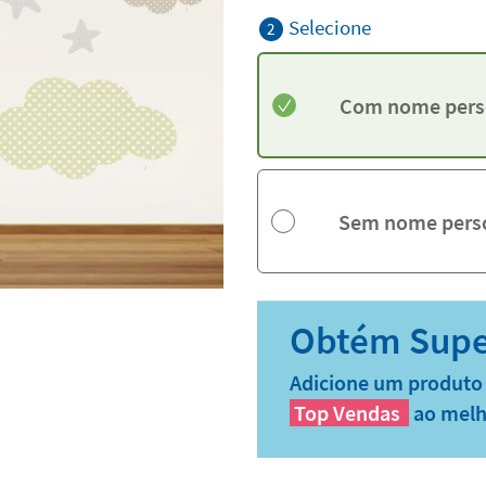
Selecione
2
Com nome pers
Sem nome pers
Adicione um produto 
Top Vendas
ao melh