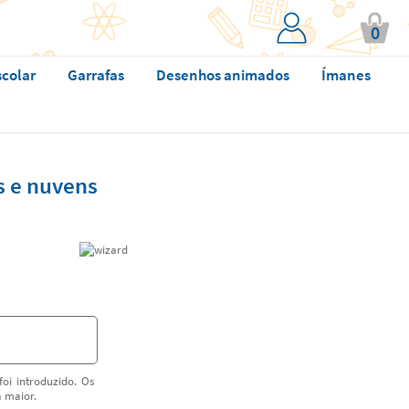
0
scolar
Garrafas
Desenhos animados
Ímanes
as e nuvens
oi introduzido. Os
a maior.