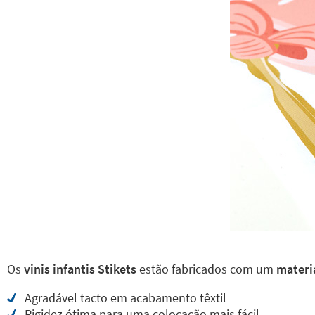
Os
vinis infantis Stikets
estão fabricados com um
materia
Agradável tacto em acabamento têxtil
Rigidez ótima para uma colocação mais fácil