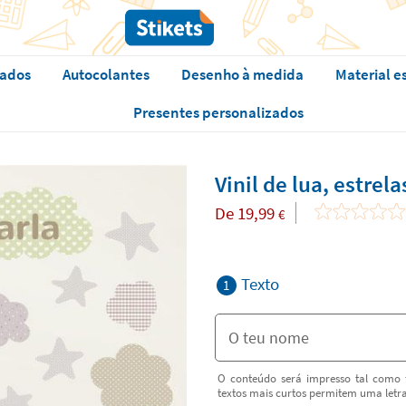
zados
Autocolantes
Desenho à medida
Material e
Presentes personalizados
Vinil de lua, estrel
De
19,99
€
Texto
1
O conteúdo será impresso tal como f
textos mais curtos permitem uma letr