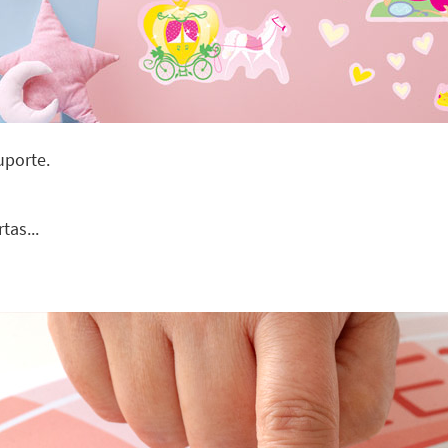
uporte.
tas...