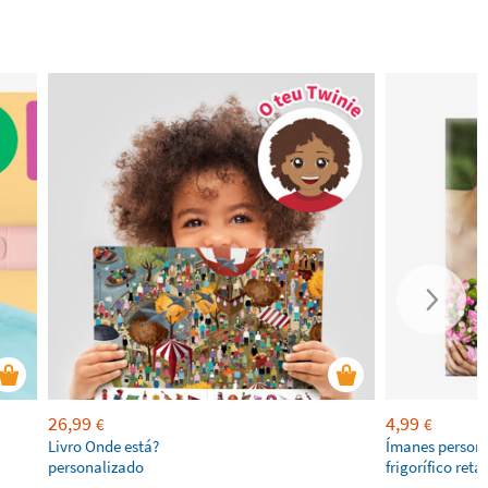
26,99
4,99
€
€
Livro Onde está?
Ímanes persona
personalizado
frigorífico ret