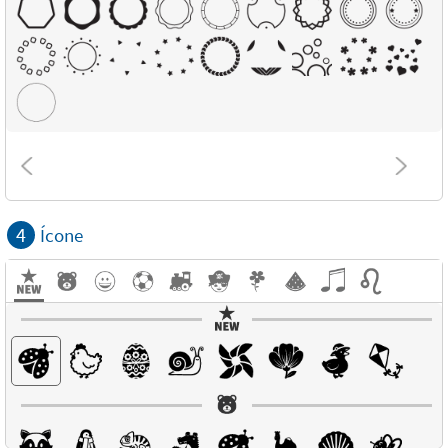
4
Ícone