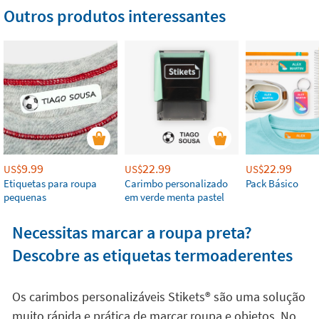
Outros produtos interessantes
9.99
22.99
22.99
US$
US$
US$
Etiquetas para roupa
Carimbo personalizado
Pack Básico
pequenas
em verde menta pastel
Necessitas marcar a roupa preta?
Descobre as etiquetas termoaderentes
Os carimbos personalizáveis Stikets®️ são uma solução
muito rápida e prática de marcar roupa e objetos. No