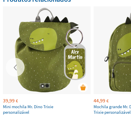
39,99
44,99
€
€
Mini mochila Mr. Dino Trixie
Mochila grande Mr. 
personalizável
Trixie personalizável