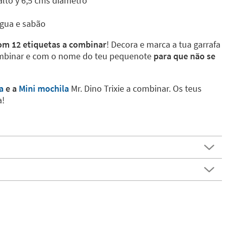
lto y 6,5 cms diâmetro
gua e sabão
com 12 etiquetas a combinar
! Decora e marca a tua garrafa
ombinar e com o nome do teu pequenote
para que não se
la
e a
Mini mochila
Mr. Dino Trixie a combinar. Os teus
a!