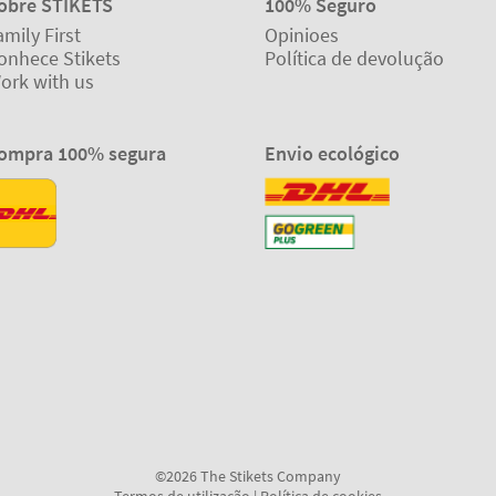
obre STIKETS
100% Seguro
amily First
Opinioes
onhece Stikets
Política de devolução
ork with us
ompra 100% segura
Envio ecológico
©2026 The Stikets Company