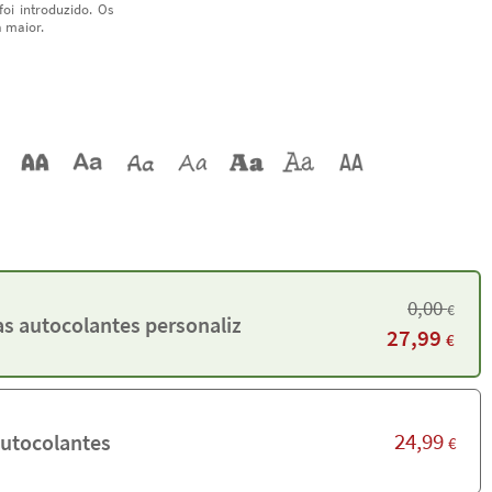
oi introduzido. Os
a maior.
0,00
€
s autocolantes personalizadas
27,99
€
24,99
autocolantes
€