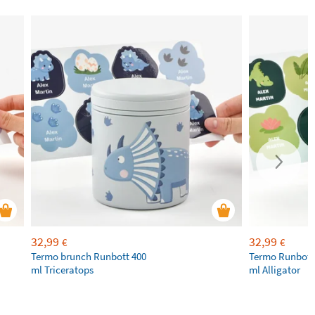
32,99
32,99
€
€
Termo brunch Runbott 400
Termo Runbott
ml Triceratops
ml Alligator