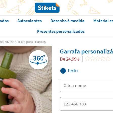
zados
Autocolantes
Desenho à medida
Material e
Presentes personalizados
el Mr. Dino Trixie para crianças
Garrafa personalizá
De
24,99
€
Texto
1