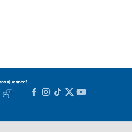
os ajudar-te?