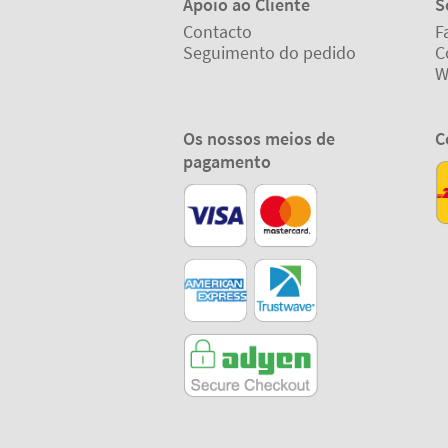
Apoio ao Cliente
S
Contacto
F
Seguimento do pedido
C
W
Os nossos meios de
C
pagamento