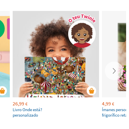
26,99
4,99
€
€
Livro Onde está?
Ímanes persona
personalizado
frigorífico ret