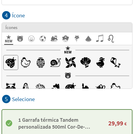
4
Ícone
Ícones
5
Selecione
1 Garrafa térmica Tandem
29,99
€
personalizada 500ml Cor-De-
Rosa fluorescente