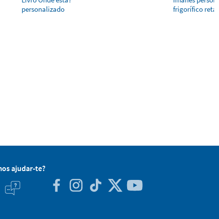
personalizado
frigorífico ret
os ajudar-te?