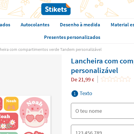
zados
Autocolantes
Desenho à medida
Material e
Presentes personalizados
heira com compartimentos verde Tandem personalizável
Lancheira com com
personalizável
De
21,99
€
Texto
1