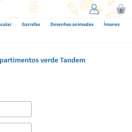
0
scolar
Garrafas
Desenhos animados
Ímanes
partimentos verde Tandem