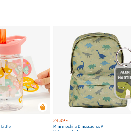
24,99
€
Little
Mini mochila Dinossauros A