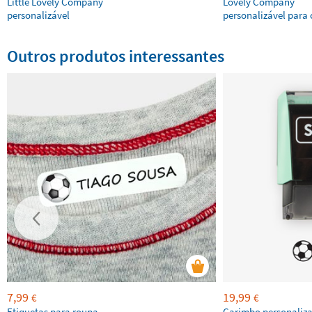
Little Lovely Company
Lovely Company
personalizável
personalizável para 
Outros produtos interessantes
7,99
19,99
€
€
Etiquetas para roupa
Carimbo personaliz