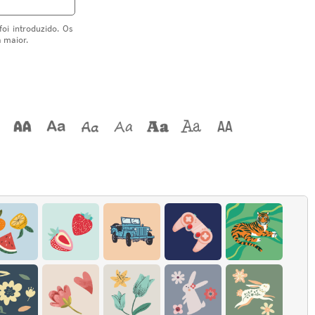
oi introduzido. Os
a maior.