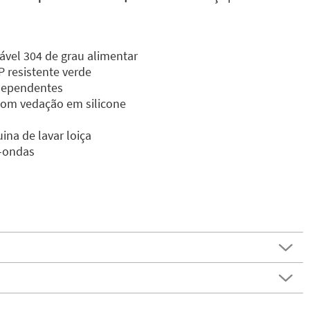
dável 304 de grau alimentar
P resistente verde
dependentes
om vedação em silicone
na de lavar loiça
-ondas