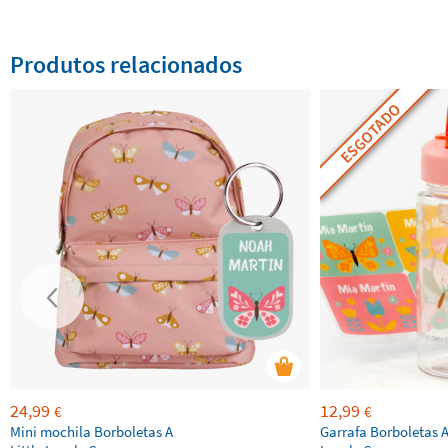
Produtos relacionados
ESGOTADO
24,99
12,99
€
€
Mini mochila Borboletas A
Garrafa Borboletas A 