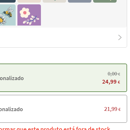
0,00
€
onalizado
24,99
€
21,99
onalizado
€
rmar que este produto está fora de stock