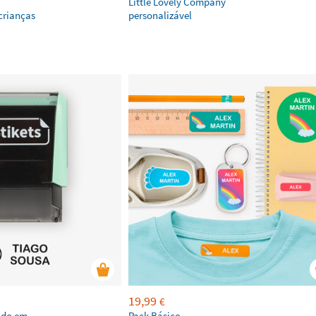
Little Lovely Company
crianças
personalizável
19,99
€
ado em
Pack Básico