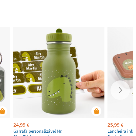
24,99
25,99
€
€
Garrafa personalizável Mr.
Lancheira infa