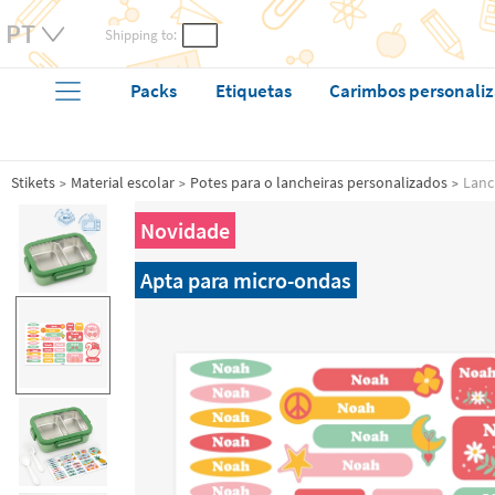
Shipping to:
Packs
Etiquetas
Carimbos personali
Stikets
Material escolar
Potes para o lancheiras personalizados
Lanc
Novidade
Apta para micro-ondas