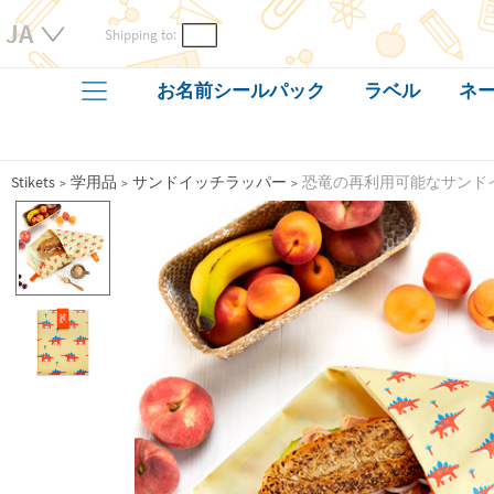
Shipping to:
お名前シールパック
ラベル
ネー
Stikets
学用品
サンドイッチラッパー
恐竜の再利用可能なサンド