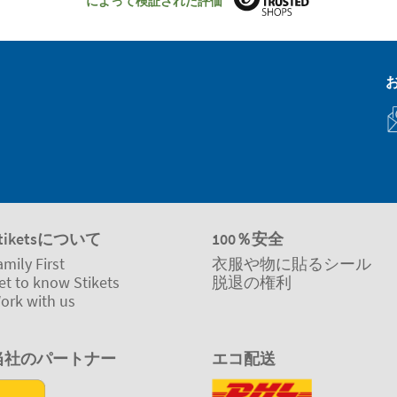
によって検証された評価
tiketsについて
100％安全
amily First
衣服や物に貼るシール
et to know Stikets
脱退の権利
ork with us
当社のパートナー
エコ配送