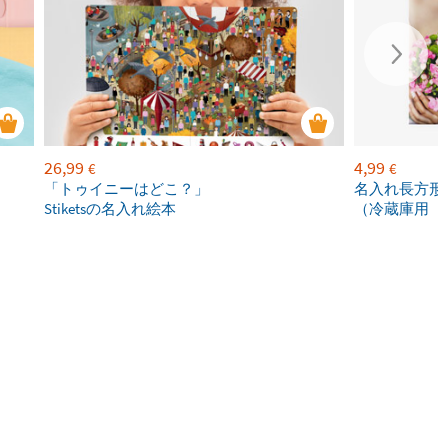
26,99
4,99
€
€
「トゥイニーはどこ？」
名入れ長方形
Stiketsの名入れ絵本
（冷蔵庫用