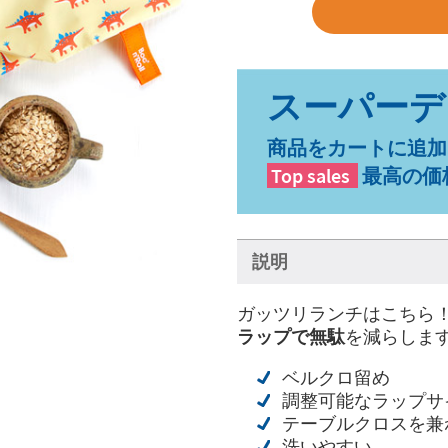
商品をカートに追加
Top sales
最高の価
説明
ガッツリランチはこちら
ラップで
無駄
を減らしま
ベルクロ留め
調整可能なラップサ
テーブルクロスを兼
洗いやすい