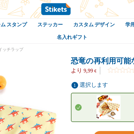
ム スタンプ
ステッカー
カスタム デザイン
学
名入れギフト
イッチラップ
恐竜の再利用可能
より
9,99
€
選択します
1