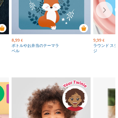
8,99
9,99
€
€
ボトルやお弁当のテーマラ
ラウンド ステ
ベル
ジ