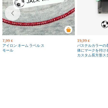
7,99
19,99
€
€
アイロン ネーム ラベル ス
パステルカラーの
モール
体にマークを付け
カスタム長方形ス