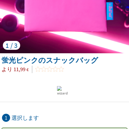
1 / 3
蛍光ピンクのスナックバッグ
より
11,99
€
1
選択します