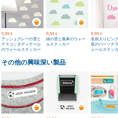
9,99
9,99
9,99
€
€
€
アッシュグレーの雲と
緑の雲と風車のウォー
名前入りピン
テラコッタディテール
ルステッカー
星のパーソナ
のウォールステッカー
ォールステッ
その他の興味深い製品