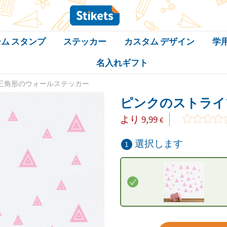
ム スタンプ
ステッカー
カスタム デザイン
学
名入れギフト
三角形のウォールステッカー
ピンクのストライ
より
9,99
€
選択します
1