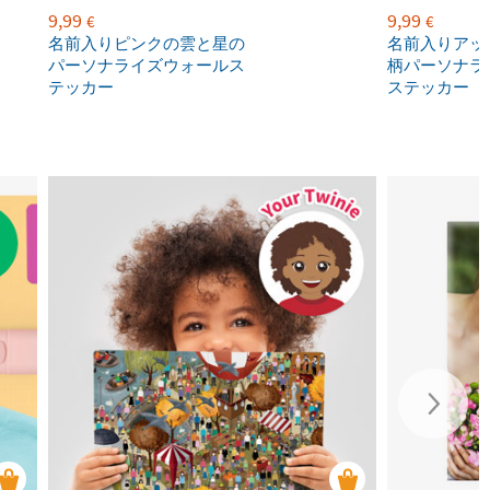
9,99
9,99
€
€
名前入りピンクの雲と星の
名前入りアッ
パーソナライズウォールス
柄パーソナラ
テッカー
ステッカー