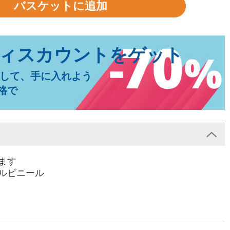
して、手に入れよう
格で
ます
ルビニール