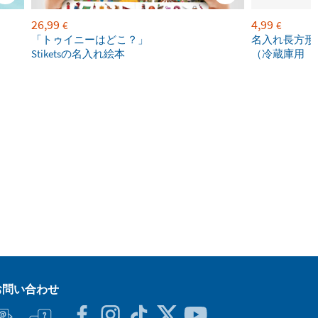
26,99
4,99
€
€
「トゥイニーはどこ？」
名入れ長方形
Stiketsの名入れ絵本
（冷蔵庫用
お問い合わせ