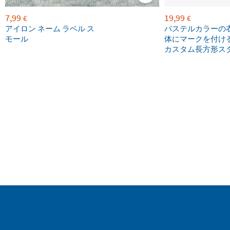
7,99
19,99
€
€
アイロン ネーム ラベル ス
パステルカラーの
モール
体にマークを付け
カスタム長方形ス