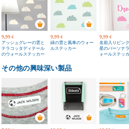
9,99
9,99
9,99
€
€
€
アッシュグレーの雲と
緑の雲と風車のウォー
名前入りピン
テラコッタディテール
ルステッカー
星のパーソナ
のウォールステッカー
ォールステッ
その他の興味深い製品