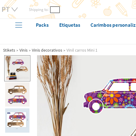
Shipping to:
Packs
Etiquetas
Carimbos personali
Stikets
Vinis
Vinis decorativos
Vinil carros Mini 1