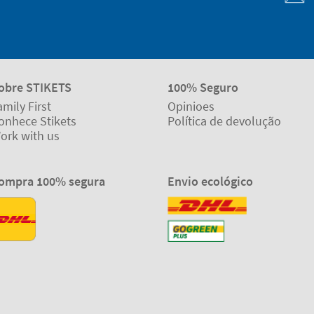
obre STIKETS
100% Seguro
amily First
Opinioes
onhece Stikets
Política de devolução
ork with us
ompra 100% segura
Envio ecológico