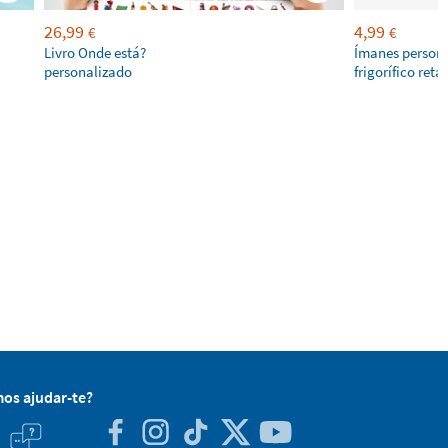
26,99
4,99
€
€
Livro Onde está?
Ímanes persona
personalizado
frigorífico ret
os ajudar-te?