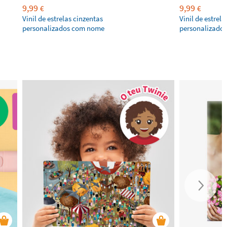
9,99
9,99
€
€
Vinil de estrelas cinzentas
Vinil de estrela
personalizados com nome
personalizado