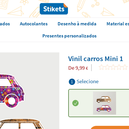
zados
Autocolantes
Desenho à medida
Material e
Presentes personalizados
Vinil carros Mini 1
De
9,99
€
Selecione
1