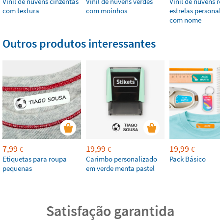
Vinil de nuvens cinzentas
Vinil de nuvens verdes
Vinil de nuvens 
com textura
com moinhos
estrelas persona
com nome
Outros produtos interessantes
7,99
19,99
19,99
€
€
€
Etiquetas para roupa
Carimbo personalizado
Pack Básico
pequenas
em verde menta pastel
Satisfação garantida