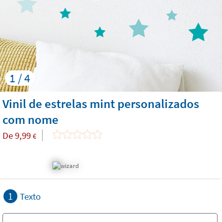
1 / 4
Vinil de estrelas mint personalizados
com nome
De
9,99
€
1
Texto