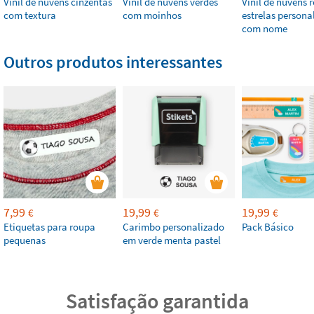
Vinil de nuvens cinzentas
Vinil de nuvens verdes
Vinil de nuvens 
com textura
com moinhos
estrelas persona
com nome
Outros produtos interessantes
7,99
19,99
19,99
€
€
€
Etiquetas para roupa
Carimbo personalizado
Pack Básico
pequenas
em verde menta pastel
Satisfação garantida