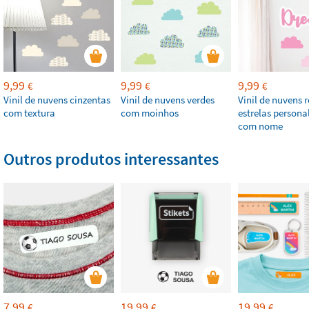
9,99
9,99
9,99
€
€
€
Vinil de nuvens cinzentas
Vinil de nuvens verdes
Vinil de nuvens 
com textura
com moinhos
estrelas persona
com nome
Outros produtos interessantes
7,99
19,99
19,99
€
€
€