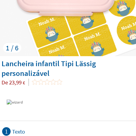
1 / 6
Lancheira infantil Tipi Lässig
personalizável
De
23,99
€
1
Texto