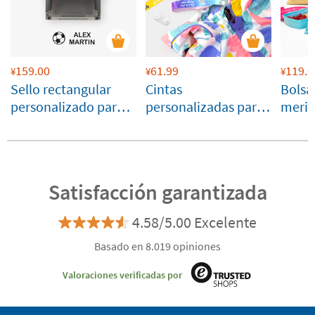
159.00
61.99
119.0
¥
¥
¥
Sello rectangular
Cintas
Bolsa
personalizado para
personalizadas para
meri
marcar ropa y
colgar ropa con
objetos
cierre
Satisfacción garantizada
4.58/5.00 Excelente
Basado en 8.019 opiniones
Valoraciones verificadas por