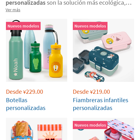
personalizadas
son la solución más ecológica,
económica y segura para llevar la comida y la
Ver más
bebida al
colegio o la oficina.
Nuevos modelos
Nuevos modelos
Desde
229.00
Desde
219.00
¥
¥
Botellas
Fiambreras infantiles
personalizadas
personalizadas
Nuevos modelos