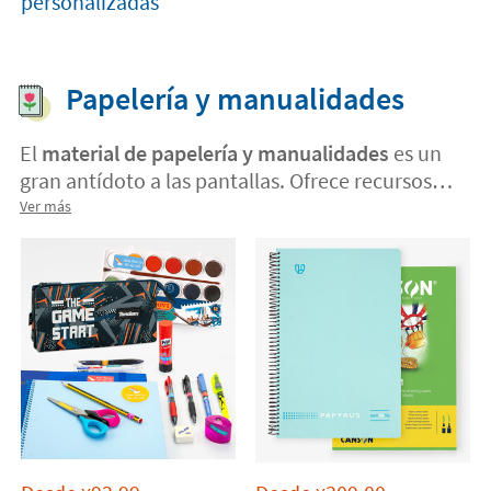
personalizadas
Papelería y manualidades
El
material de papelería y manualidades
es un
gran antídoto a las pantallas. Ofrece recursos
creativos a tus peques y estimula su creatividad.
Ver más