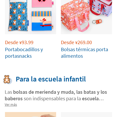
Desde
93.99
Desde
269.00
¥
¥
Portabocadillos y
Bolsas térmicas porta
portasnacks
alimentos
Para la escuela infantil
Las
bolsas de merienda y muda, las batas y los
baberos
son indispensables para la
escuela
infantil
. Personalízalos en Stikets y evita
Ver más
confusiones y pérdidas.