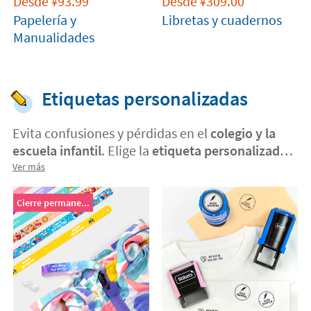
Desde
93.99
Desde
309.00
¥
¥
Papelería y
Libretas y cuadernos
Manualidades
Etiquetas personalizadas
Evita confusiones y pérdidas en el
colegio y la
escuela infantil
. Elige la
etiqueta personalizada
ideal para
marcar con nombre
cada tipo de
Ver más
material.
Cierre permane...