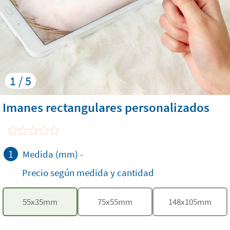
1 / 5
Imanes rectangulares personalizados
1
Medida (mm)
-
Precio según medida y cantidad
55
x
35
mm
75
x
55
mm
148
x
105
mm