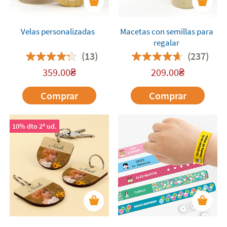
Velas personalizadas
Macetas con semillas para
regalar
(13)
(237)
359.00
₴
209.00
₴
Comprar
Comprar
10% dto 2ª ud.