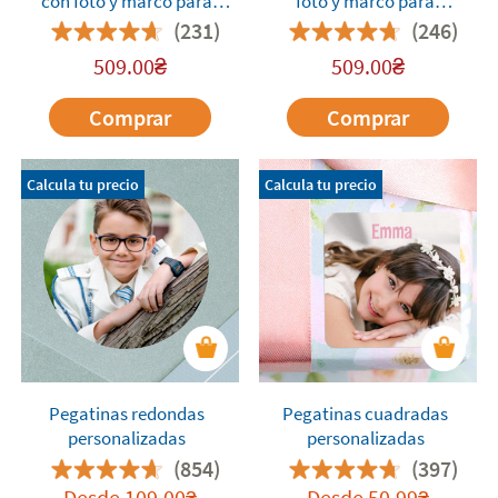
con foto y marco para
foto y marco para
comuniones
comuniones
(231)
(246)
509.00
₴
509.00
₴
Comprar
Comprar
Calcula tu precio
Calcula tu precio
Pegatinas redondas
Pegatinas cuadradas
personalizadas
personalizadas
(854)
(397)
Desde
109.00
Desde
50.99