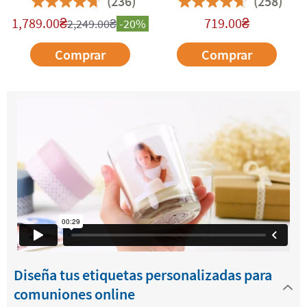
(236)
(258)
1,789.00
₴
719.00
₴
2,249.00
₴
-20%
Comprar
Comprar
Diseña tus etiquetas personalizadas para
comuniones online