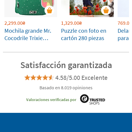
2,299.00
1,329.00
769.00
₴
₴
Mochila grande Mr.
Puzzle con foto en
Delan
Cocodrile Trixie
cartón 280 piezas
para 
personalizable
perso
Satisfacción garantizada
4.58/5.00 Excelente
Basado en 8.019 opiniones
Valoraciones verificadas por