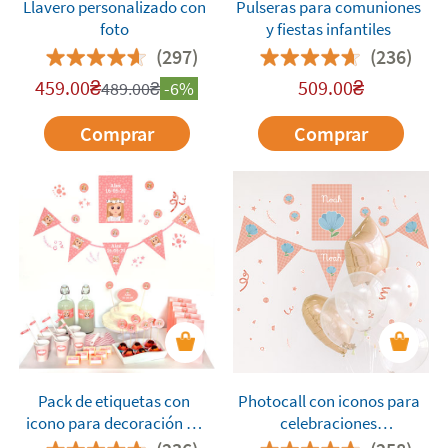
Llavero personalizado con
Pulseras para comuniones
foto
y fiestas infantiles
(297)
(236)
459.00
₴
509.00
₴
489.00
₴
-6%
Comprar
Comprar
Pack de etiquetas con
Photocall con iconos para
icono para decoración de
celebraciones
fiestas
personalizado