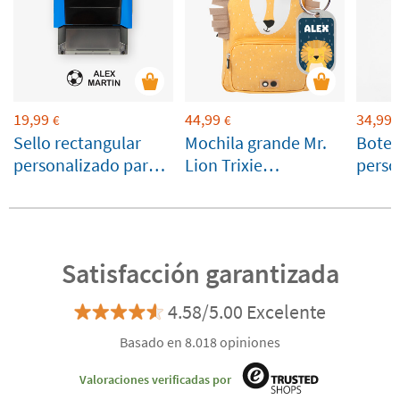
19,99
44,99
34,99
€
€
Sello rectangular
Mochila grande Mr.
Botel
personalizado para
Lion Trixie
perso
marcar ropa y
personalizable
Runbo
objetos
esmer
Satisfacción garantizada
4.58/5.00 Excelente
Basado en 8.018 opiniones
Valoraciones verificadas por