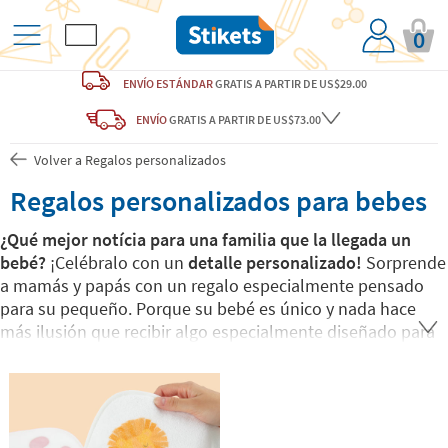
0
ENVÍO ESTÁNDAR
GRATIS
A PARTIR DE US$29.00
ENVÍO
GRATIS A PARTIR DE US$73.00
Volver a Regalos personalizados
Regalos personalizados para bebes
¿Qué mejor notícia para una familia que la llegada un
bebé?
¡Celébralo con un
detalle personalizado!
Sorprende
a mamás y papás con un regalo especialmente pensado
para su pequeño. Porque su bebé es único y nada hace
más ilusión que recibir algo especialmente diseñado para
él o ella. En Stikets te lo ponemos fácil para
crear los
diseños que más te gustan y personalizarlos con el
nombre o texto que desees.
¡Acertarás seguro!