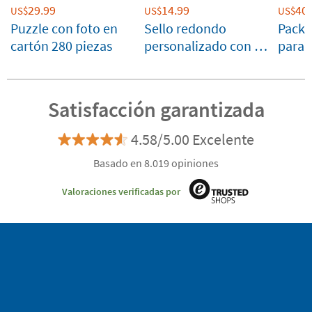
29.99
14.99
40.
US$
US$
US$
Puzzle con foto en
Sello redondo
Pack 
cartón 280 piezas
personalizado con 4
para 
líneas de texto
cump
Satisfacción garantizada
4.58/5.00 Excelente
Basado en 8.019 opiniones
Valoraciones verificadas por