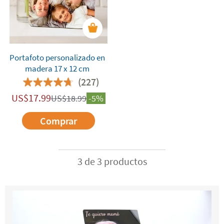
Portafoto personalizado en
madera 17 x 12 cm
(227)
US$
17.99
US$
18.99
-5%
Comprar
3 de 3 productos