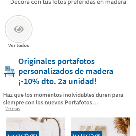
Decora con tus fotos preferidas en madera
Ver todos
Originales portafotos
personalizados de madera
¡-10% dto. 2a unidad!
Haz que los momentos inolvidables duren para
siempre con los nuevos Portafotos
personalizados de Stikets
Ver más
. Convierte vuestra
mejor foto en un Portafoto Stikets.
Acabado
impreso en madera.
Te sorprenderá lo divertido y
fácil que es. Cada Portafoto incluye un soporte
25 x 20 x 0'5 cms
27 x 18 x 1'5 cm