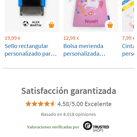
19,99
12,99
7,99
€
€
€
Sello rectangular
Bolsa merienda
Cinta
personalizado para
personalizada
perso
marcar ropa y
unicornio
colga
objetos
cierre
Satisfacción garantizada
4.58/5.00 Excelente
Basado en 8.018 opiniones
Valoraciones verificadas por