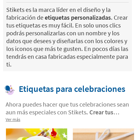
Stikets es la marca líder en el diseño y la
fabricación de
etiquetas personalizadas
. Crear
tus etiquetas es muy fácil. En solo unos clics
podrás personalizarlas con un nombre y los
datos que desees y diseñarlas con los colores y
los iconos que más te gusten. En pocos días las
tendrás en casa fabricadas especialmente para
ti.
Etiquetas para celebraciones
Ahora puedes hacer que tus celebraciones sean
aun más especiales con Stikets
. Crear tus
propios detalles para tus invitados es muy fácil
Ver más
con etiquetas personalizadas
. Elije un diseño,
sube el tuyo o elije la foto que más te guste.