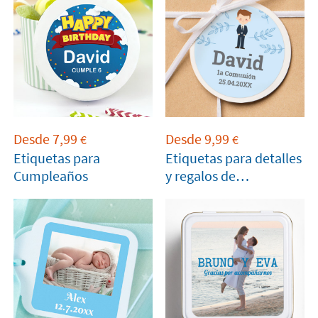
Tendrás un recuerdo inolvidable de ese día tan
especial.
Desde
7,99
Desde
9,99
€
€
Etiquetas para
Etiquetas para detalles
Cumpleaños
y regalos de
Comuniones