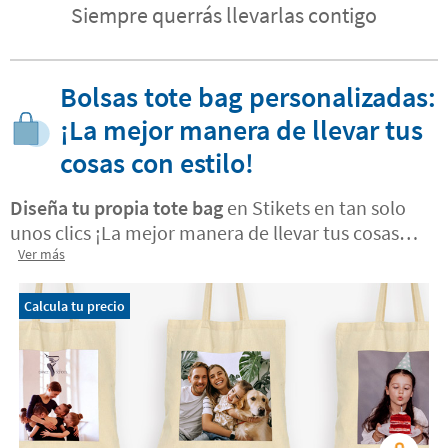
Siempre querrás llevarlas contigo
Bolsas tote bag personalizadas:
¡La mejor manera de llevar tus
cosas con estilo!
Diseña tu propia tote bag
en Stikets en tan solo
unos clics ¡La mejor manera de llevar tus cosas
con estilo! Elige el modelo de
Ver más
bolsa
personalizado
que más encaje contigo. Podrás
subir tu diseño de forma superfácil y crear una
Calcula tu precio
bolsa única para llevar a todas partes.
Personalízala con tu foto preferido, con un dibujo
de tus peques o con tu propio diseño. Te
encantará llevarla a todas partes.