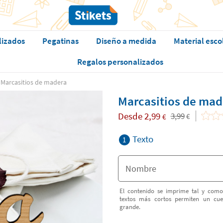
lizados
Pegatinas
Diseño a medida
Material esco
Regalos personalizados
Marcasitios de madera
Marcasitios de mad
Desde
2,99
3,99
€
€
Texto
1
El contenido se imprime tal y como
textos más cortos permiten un cu
grande.