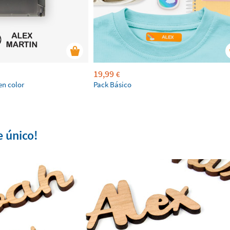
19,99
€
en color
Pack Básico
e único!