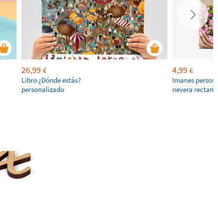
26,99
4,99
€
€
Libro ¿Dónde estás?
Imanes persona
personalizado
nevera rectang