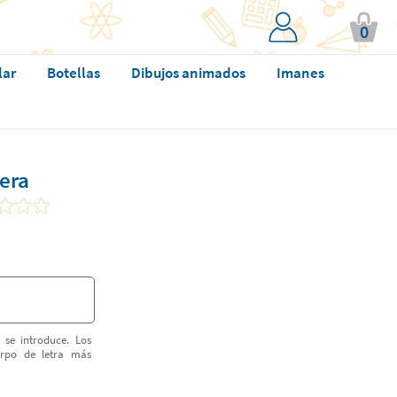
0
lar
Botellas
Dibujos animados
Imanes
era
 se introduce. Los
erpo de letra más