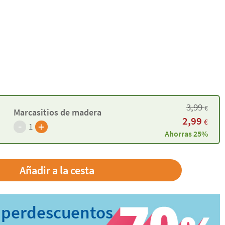
3,99
€
Marcasitios de madera
2,99
€
-
+
1
Ahorras 25%