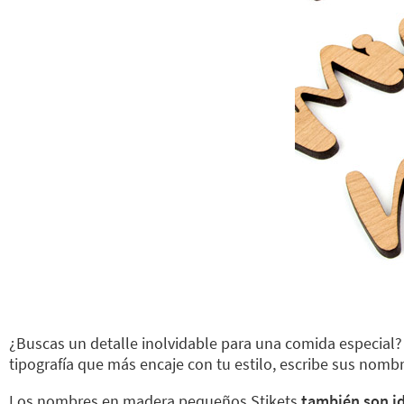
¿Buscas un detalle inolvidable para una comida especia
tipografía que más encaje con tu estilo, escribe sus nombr
Los nombres en madera pequeños Stikets
también son id