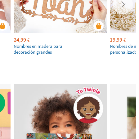
24,99
19,99
€
€
Nombres en madera para
Nombres de ma
decoración grandes
personalizados