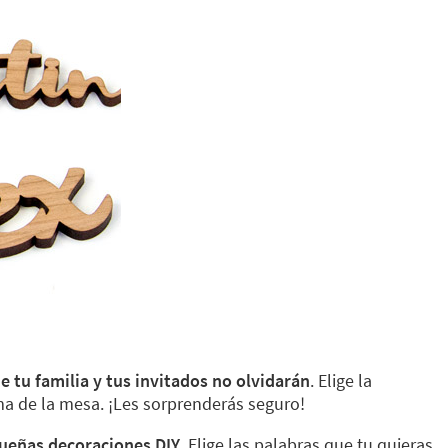
ue tu familia y tus invitados no olvidarán
. Elige la
ima de la mesa. ¡Les sorprenderás seguro!
queñas decoraciones DIY
. Elige las palabras que tu quieras