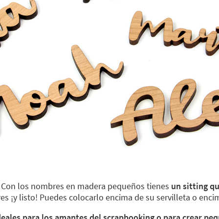
l? Con los nombres en madera pequeños tienes
un sitting q
es ¡y listo! Puedes colocarlo encima de su servilleta o enc
eales para los amantes del scrapbooking o para crear pe