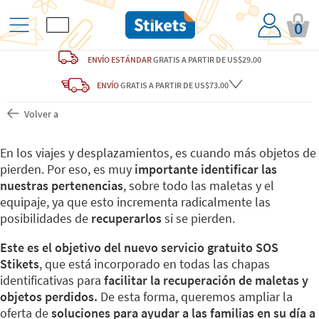
0
ENVÍO ESTÁNDAR
GRATIS
A PARTIR DE US$29.00
ENVÍO
GRATIS A PARTIR DE US$73.00
Volver a
En los viajes y desplazamientos, es cuando más objetos de
pierden. Por eso, es muy
importante identificar las
nuestras pertenencias
, sobre todo las maletas y el
equipaje, ya que esto incrementa radicalmente las
posibilidades de
recuperarlos
si se pierden.
Este es el objetivo del nuevo servicio gratuito SOS
Stikets
, que está incorporado en todas las chapas
identificativas para
facilitar la recuperación de maletas y
objetos perdidos.
De esta forma, queremos ampliar la
oferta de
soluciones para ayudar a las familias en su día a