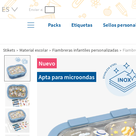
Enviar a:
Packs
Etiquetas
Sellos persona
Stikets
Material escolar
Fiambreras infantiles personalizadas
Fiambre
Nuevo
Apta para microondas