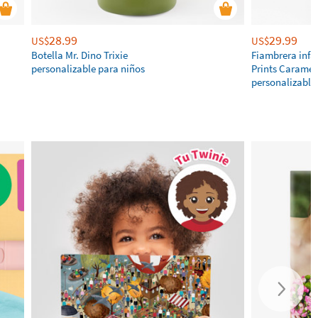
28.99
29.99
US$
US$
Botella Mr. Dino Trixie
Fiambrera infa
personalizable para niños
Prints Caramel
personalizable