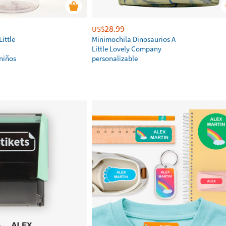
28.99
US$
ittle
Minimochila Dinosaurios A
Little Lovely Company
niños
personalizable