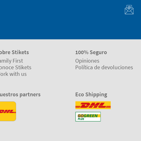
obre Stikets
100% Seguro
amily First
Opiniones
onoce Stikets
Política de devoluciones
ork with us
uestros partners
Eco Shipping