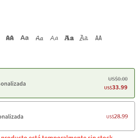
US$
0.00
sonalizada
33.99
US$
28.99
onalizada
US$
l producto está temporalmente sin stock