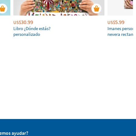
30.99
5.99
US$
US$
Libro ¿Dónde estás?
Imanes persona
personalizado
nevera rectang
demos ayudar?