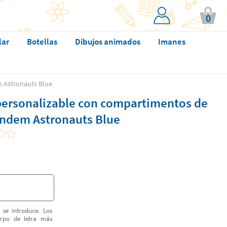
0
lar
Botellas
Dibujos animados
Imanes
m Astronauts Blue
 personalizable con compartimentos de
andem Astronauts Blue
 se introduce. Los
erpo de letra más