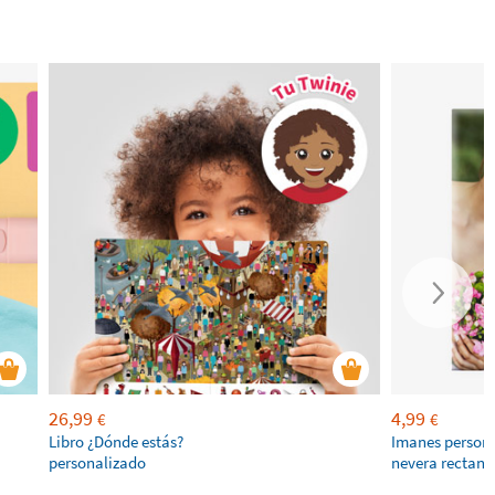
26,99
4,99
€
€
Libro ¿Dónde estás?
Imanes persona
personalizado
nevera rectang