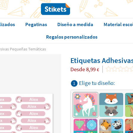
lizados
Pegatinas
Diseño a medida
Material esco
Regalos personalizados
esivas Pequeñas Temáticas
Etiquetas Adhesiva
Desde
8,99
€
Elige tu diseño:
1