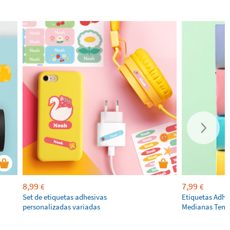
8,99
7,99
€
€
Set de etiquetas adhesivas
Etiquetas Adhe
personalizadas variadas
Medianas Temá