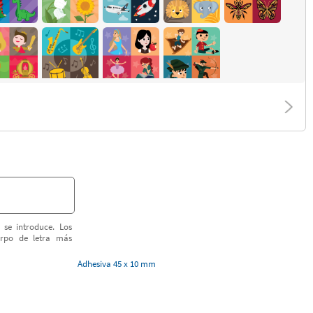
 se introduce. Los
erpo de letra más
Adhesiva 45 x 10 mm