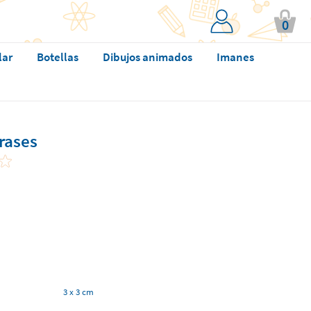
0
lar
Botellas
Dibujos animados
Imanes
rases
3 x 3 cm