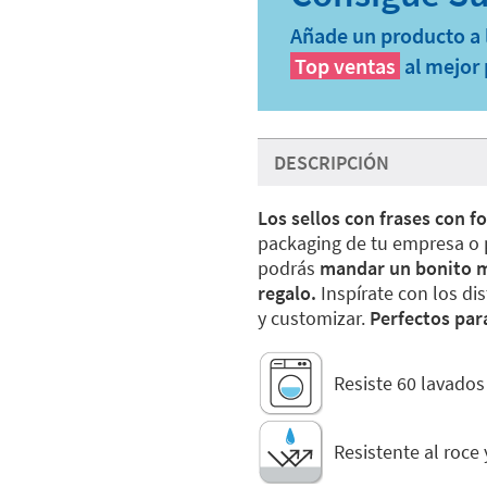
Añade un producto a l
Top ventas
al mejor 
DESCRIPCIÓN
Los sellos con frases con 
packaging de tu empresa o p
podrás
mandar un bonito m
regalo.
Inspírate con los di
y customizar.
Perfectos par
Resiste 60 lavados
Resistente al roce 