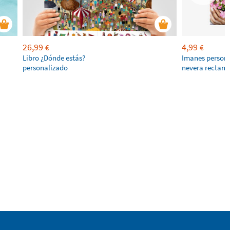
26,99
4,99
€
€
Libro ¿Dónde estás?
Imanes persona
personalizado
nevera rectang