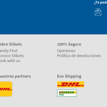
¿Te po
obre Stikets
100% Seguro
amily First
Opiniones
onoce Stikets
Política de devoluciones
ork with us
uestros partners
Eco Shipping